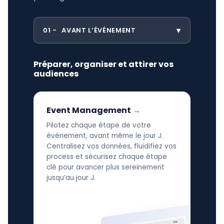
01
AVANT L’ÉVÉNEMENT
Préparer, organiser et attirer vos
audiences
Event Management
Pilotez chaque étape de votre
événement, avant même le jour J.
Centralisez vos données, fluidifiez vos
process et sécurisez chaque étape
clé pour avancer plus sereinement
jusqu’au jour J.