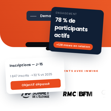
ENGAGEMENT
Demander une démo
78 % de
participants
actifs
+128 mises en relation
Inscriptions — J-15
ILS PILOTENT LEURS ÉVÉNEMENTS AVEC INWINK
1 847 inscrits · +32 % vs 2025
Objectif dépassé