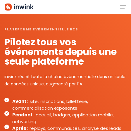
Men
Skip
to
main
content
PLATEFORME ÉVÉNEMENTIELLE B2B
Pilotez tous vos
événements depuis une
seule plateforme
inwink réunit toute la chaîne événementielle dans un socle
de données unique, augmenté par l’IA.
Avant :
site, inscriptions, billetterie,
commercialisation exposants
Pendant :
accueil, badges, application mobile,
networking
Après :
replays, communautés, analyse des leads