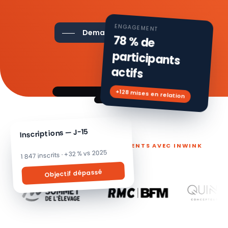
ENGAGEMENT
Demander une démo
78 % de
participants
actifs
+128 mises en relation
Inscriptions — J-15
ILS PILOTENT LEURS ÉVÉNEMENTS AVEC INWINK
1 847 inscrits · +32 % vs 2025
Objectif dépassé