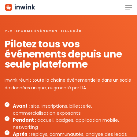
Men
Skip
to
main
content
PLATEFORME ÉVÉNEMENTIELLE B2B
Pilotez tous vos
événements depuis une
seule plateforme
inwink réunit toute la chaîne événementielle dans un socle
de données unique, augmenté par l’IA.
Avant :
site, inscriptions, billetterie,
commercialisation exposants
Pendant :
accueil, badges, application mobile,
networking
Après :
replays, communautés, analyse des leads