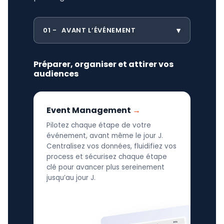
01
AVANT L’ÉVÉNEMENT
Préparer, organiser et attirer vos
audiences
Event Management
Pilotez chaque étape de votre
événement, avant même le jour J.
Centralisez vos données, fluidifiez vos
process et sécurisez chaque étape
clé pour avancer plus sereinement
jusqu’au jour J.