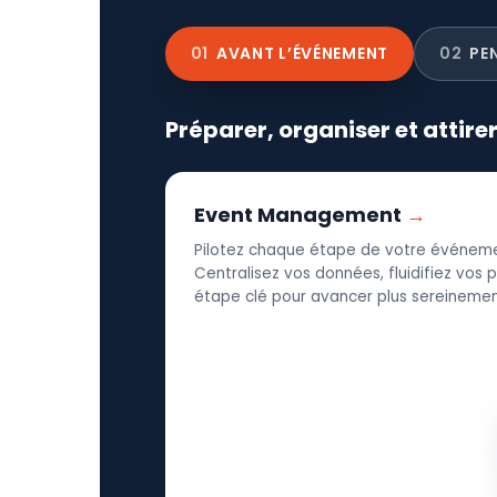
01
AVANT L’ÉVÉNEMENT
02
PE
Préparer, organiser et attire
Event Management
Pilotez chaque étape de votre événeme
Centralisez vos données, fluidifiez vos
étape clé pour avancer plus sereinement