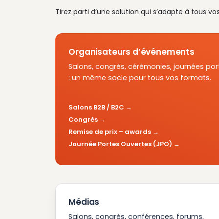
Tirez parti d’une solution qui s’adapte à tous vo
Organisateurs d’événements
Salons, congrès, cérémonies, journées por
: un même socle pour tous vos formats.
Salons B2B / B2C
Congrès
Remise de prix – awards
Journée Portes Ouvertes (JPO)
Médias
Salons, congrès, conférences, forums,