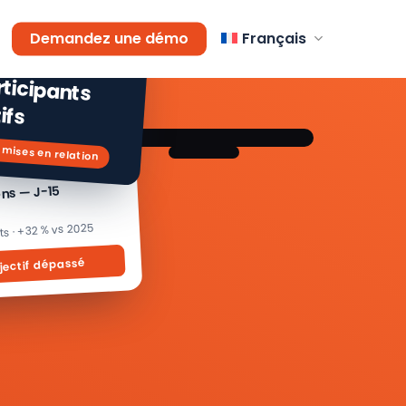
AGEMENT
Demandez une démo
Français
 % de
icipants
ifs
 mises en relation
ons — J-15
its · +32 % vs 2025
jectif dépassé