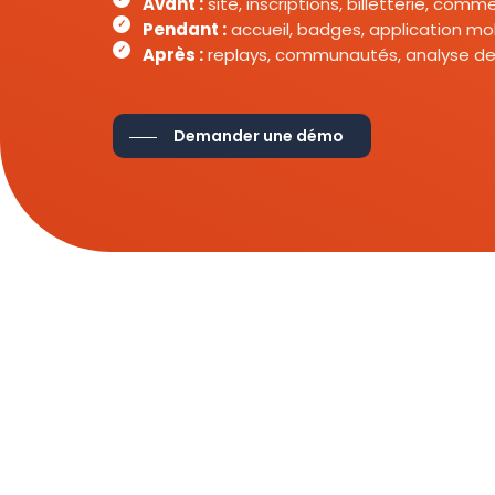
Avant :
site, inscriptions, billetterie, com
Pendant :
accueil, badges, application mob
Après :
replays, communautés, analyse de
Demander une démo