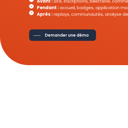
Avant :
site, inscriptions, billetterie, com
Pendant :
accueil, badges, application mob
Après :
replays, communautés, analyse de
Demander une démo