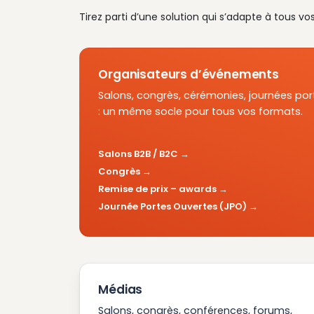
Tirez parti d’une solution qui s’adapte à tous vo
Organisateurs d’événements
Salons, congrès, cérémonies, journées por
: un même socle pour tous vos formats.
Salons B2B / B2C
Congrès
Remise de prix – awards
Journée Portes Ouvertes (JPO)
Médias
Salons, congrès, conférences, forums,