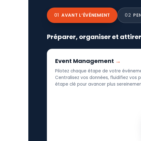
01
AVANT L’ÉVÉNEMENT
02
PE
Préparer, organiser et attire
Event Management
Pilotez chaque étape de votre événeme
Centralisez vos données, fluidifiez vos
étape clé pour avancer plus sereinement