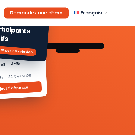
AGEMENT
Demandez une démo
Français
 % de
icipants
ifs
 mises en relation
ons — J-15
its · +32 % vs 2025
jectif dépassé