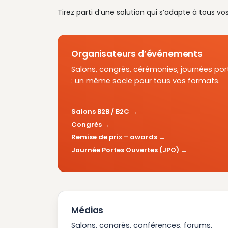
Tirez parti d’une solution qui s’adapte à tous vo
Organisateurs d’événements
Salons, congrès, cérémonies, journées por
: un même socle pour tous vos formats.
Salons B2B / B2C
Congrès
Remise de prix – awards
Journée Portes Ouvertes (JPO)
Médias
Salons, congrès, conférences, forums,