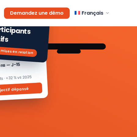
AGEMENT
Demandez une démo
Français
 % de
icipants
ifs
 mises en relation
ons — J-15
its · +32 % vs 2025
jectif dépassé