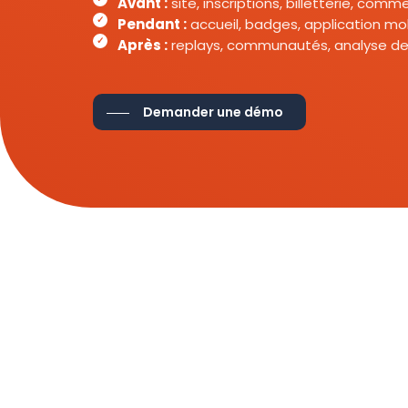
Avant :
site, inscriptions, billetterie, com
Pendant :
accueil, badges, application mob
Après :
replays, communautés, analyse de
Demander une démo