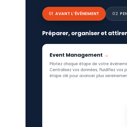
01
AVANT L’ÉVÉNEMENT
02
PE
Préparer, organiser et attire
Event Management
Pilotez chaque étape de votre événeme
Centralisez vos données, fluidifiez vos
étape clé pour avancer plus sereinement