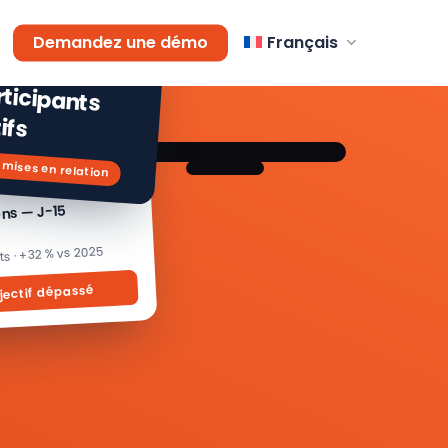
AGEMENT
Demandez une démo
Français
 % de
icipants
ifs
 mises en relation
ons — J-15
its · +32 % vs 2025
jectif dépassé