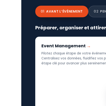
01
AVANT L’ÉVÉNEMENT
02
PE
Préparer, organiser et attire
Event Management
Pilotez chaque étape de votre événeme
Centralisez vos données, fluidifiez vos
étape clé pour avancer plus sereinement