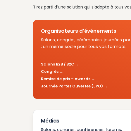
Tirez parti d’une solution qui s’adapte à tous vo
Organisateurs d’événements
Salons, congrès, cérémonies, journées por
: un même socle pour tous vos formats.
Salons B2B / B2C
Congrès
Remise de prix – awards
Journée Portes Ouvertes (JPO)
Médias
Salons, congrès, conférences, forums,