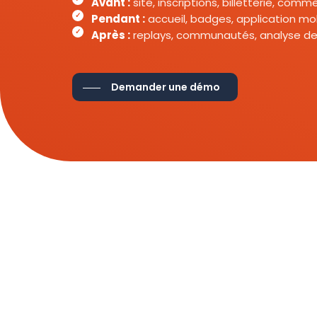
Avant :
site, inscriptions, billetterie, com
Pendant :
accueil, badges, application mob
Après :
replays, communautés, analyse de
Demander une démo