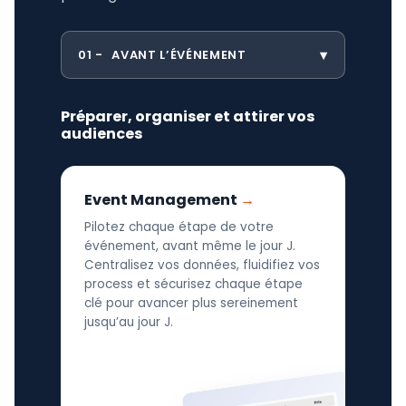
01
AVANT L’ÉVÉNEMENT
Préparer, organiser et attirer vos
audiences
Event Management
Pilotez chaque étape de votre
événement, avant même le jour J.
Centralisez vos données, fluidifiez vos
process et sécurisez chaque étape
clé pour avancer plus sereinement
jusqu’au jour J.