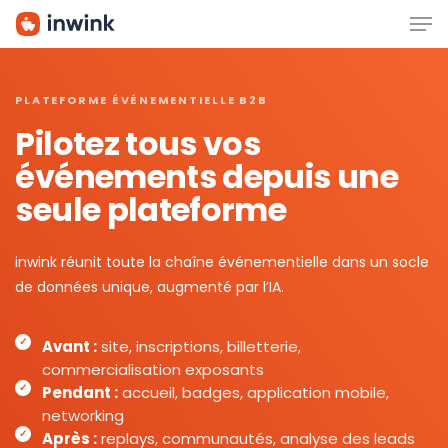
Men
Skip
to
main
content
PLATEFORME ÉVÉNEMENTIELLE B2B
Pilotez tous vos
événements depuis une
seule plateforme
inwink réunit toute la chaîne événementielle dans un socle
de données unique, augmenté par l’IA.
Avant :
site, inscriptions, billetterie,
commercialisation exposants
Pendant :
accueil, badges, application mobile,
networking
Après :
replays, communautés, analyse des leads