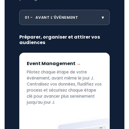
01
AVANT L’ÉVÉNEMENT
Préparer, organiser et attirer vos
audiences
Event Management
Pilotez chaque étape de votre
événement, avant même le jour J.
Centralisez vos données, fluidifiez vos
process et sécurisez chaque étape
clé pour avancer plus sereinement
jusqu’au jour J.