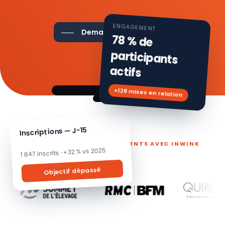
ENGAGEMENT
Demander une démo
78 % de
participants
actifs
+128 mises en relation
Inscriptions — J-15
ILS PILOTENT LEURS ÉVÉNEMENTS AVEC INWINK
1 847 inscrits · +32 % vs 2025
Objectif dépassé