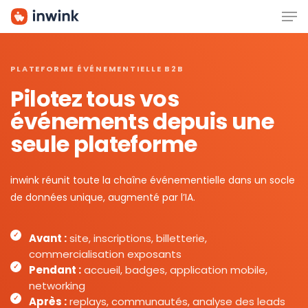
Men
Skip
to
main
content
PLATEFORME ÉVÉNEMENTIELLE B2B
Pilotez tous vos
événements depuis une
seule plateforme
inwink réunit toute la chaîne événementielle dans un socle
de données unique, augmenté par l’IA.
Avant :
site, inscriptions, billetterie,
commercialisation exposants
Pendant :
accueil, badges, application mobile,
networking
Après :
replays, communautés, analyse des leads