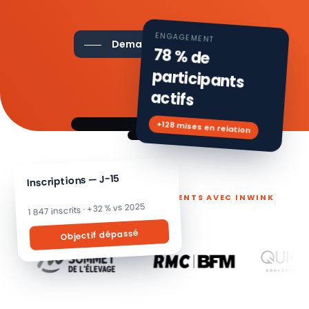
ENGAGEMENT
Demander une démo
78 % de
participants
actifs
+128 mises en relation
Inscriptions — J-15
ILS PILOTENT LEURS ÉVÉNEMENTS AVEC INWINK
1 847 inscrits · +32 % vs 2025
Objectif dépassé