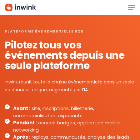
Men
Skip
to
main
content
PLATEFORME ÉVÉNEMENTIELLE B2B
Pilotez tous vos
événements depuis une
seule plateforme
inwink réunit toute la chaîne événementielle dans un socle
de données unique, augmenté par l’IA.
Avant :
site, inscriptions, billetterie,
commercialisation exposants
Pendant :
accueil, badges, application mobile,
networking
Après :
replays, communautés, analyse des leads