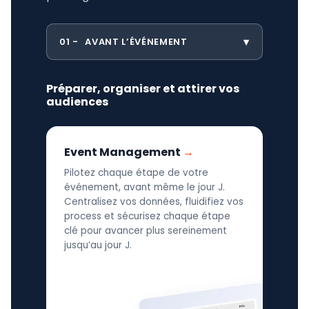
01
AVANT L’ÉVÉNEMENT
Préparer, organiser et attirer vos
audiences
Event Management
Pilotez chaque étape de votre
événement, avant même le jour J.
Centralisez vos données, fluidifiez vos
process et sécurisez chaque étape
clé pour avancer plus sereinement
jusqu’au jour J.