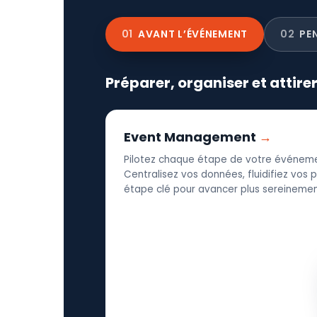
01
AVANT L’ÉVÉNEMENT
02
PE
Préparer, organiser et attire
Event Management
Pilotez chaque étape de votre événeme
Centralisez vos données, fluidifiez vos
étape clé pour avancer plus sereinement