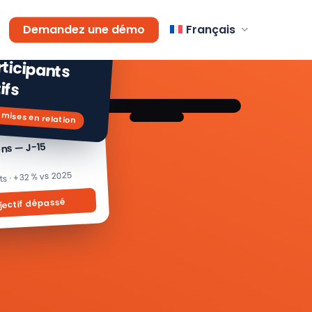
AGEMENT
Demandez une démo
Français
 % de
icipants
ifs
 mises en relation
ons — J-15
its · +32 % vs 2025
jectif dépassé