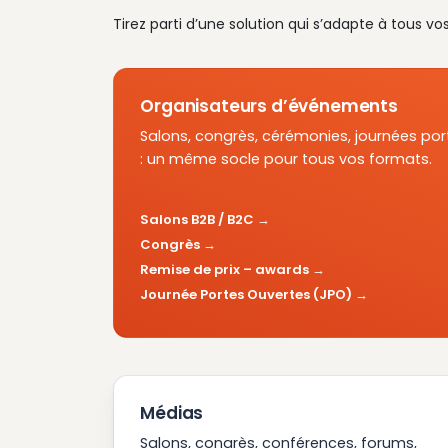
Tirez parti d’une solution qui s’adapte à tous vo
Organisateurs d’événements
Salons, congrès, cérémonies, journées por
: un même socle pour tous vos formats.
Salons B2B / B2C
Congrès
Remise de prix – awards
Journée Portes Ouvertes (JPO)
Médias
Salons, congrès, conférences, forums,