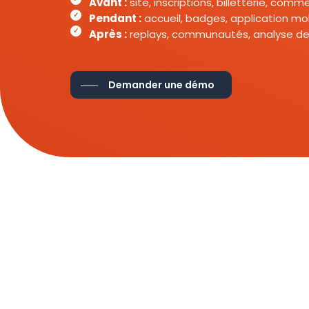
Avant :
site, inscriptions, billetterie, com
Pendant :
accueil, badges, application mob
Après :
replays, communautés, analyse de
Demander une démo