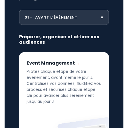
01
AVANT L’ÉVÉNEMENT
Préparer, organiser et attirer vos
audiences
Event Management
Pilotez chaque étape de votre
événement, avant même le jour J.
Centralisez vos données, fluidifiez vos
process et sécurisez chaque étape
clé pour avancer plus sereinement
jusqu’au jour J.