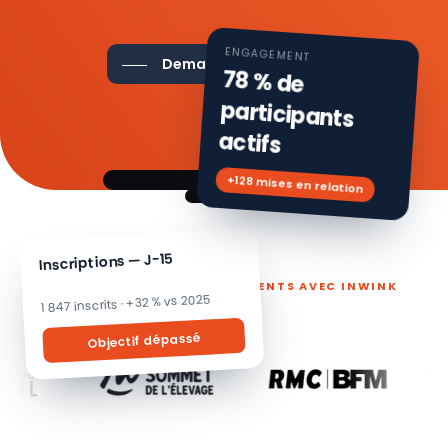
ENGAGEMENT
Demander une démo
78 % de
participants
actifs
+128 mises en relation
Inscriptions — J-15
ILS PILOTENT LEURS ÉVÉNEMENTS AVEC INWINK
1 847 inscrits · +32 % vs 2025
Objectif dépassé