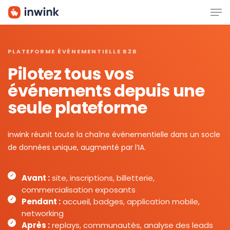
Men
Skip
to
main
content
PLATEFORME ÉVÉNEMENTIELLE B2B
Pilotez tous vos
événements depuis une
seule plateforme
inwink réunit toute la chaîne événementielle dans un socle
de données unique, augmenté par l’IA.
Avant :
site, inscriptions, billetterie,
commercialisation exposants
Pendant :
accueil, badges, application mobile,
networking
Après :
replays, communautés, analyse des leads