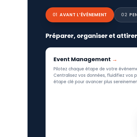
01
AVANT L’ÉVÉNEMENT
02
PE
Préparer, organiser et attire
Event Management
Pilotez chaque étape de votre événeme
Centralisez vos données, fluidifiez vos
étape clé pour avancer plus sereinement