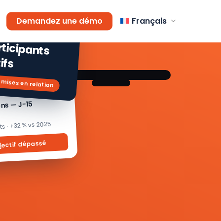
AGEMENT
Demandez une démo
Français
 % de
icipants
ifs
 mises en relation
ons — J-15
its · +32 % vs 2025
jectif dépassé