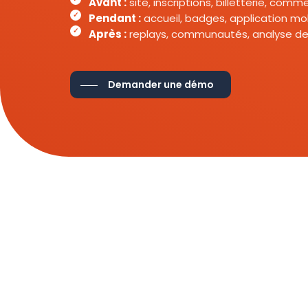
Avant :
site, inscriptions, billetterie, com
Pendant :
accueil, badges, application mob
Après :
replays, communautés, analyse de
Demander une démo