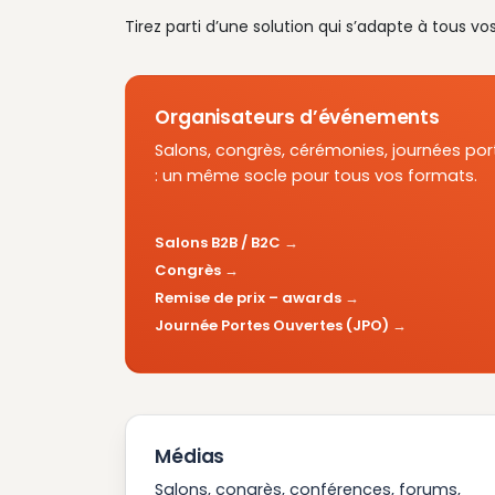
Tirez parti d’une solution qui s’adapte à tous vo
Organisateurs d’événements
Salons, congrès, cérémonies, journées por
: un même socle pour tous vos formats.
Salons B2B / B2C
Congrès
Remise de prix – awards
Journée Portes Ouvertes (JPO)
Médias
Salons, congrès, conférences, forums,