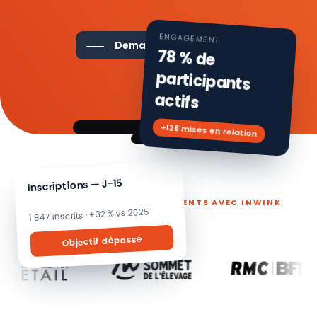
ENGAGEMENT
Demander une démo
78 % de
participants
actifs
+128 mises en relation
Inscriptions — J-15
ILS PILOTENT LEURS ÉVÉNEMENTS AVEC INWINK
1 847 inscrits · +32 % vs 2025
Objectif dépassé