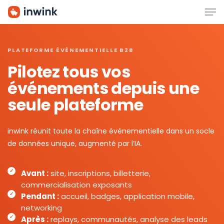
Men
Skip
to
main
content
PLATEFORME ÉVÉNEMENTIELLE B2B
Pilotez tous vos
événements depuis une
seule plateforme
inwink réunit toute la chaîne événementielle dans un socle
de données unique, augmenté par l’IA.
Avant :
site, inscriptions, billetterie,
commercialisation exposants
Pendant :
accueil, badges, application mobile,
networking
Après :
replays, communautés, analyse des leads