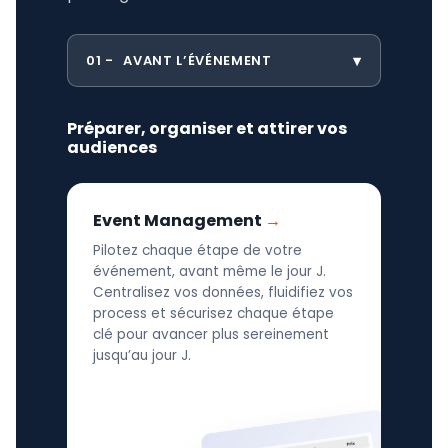
01
AVANT L’ÉVÉNEMENT
Préparer, organiser et attirer vos
audiences
Event Management
Pilotez chaque étape de votre
événement, avant même le jour J.
Centralisez vos données, fluidifiez vos
process et sécurisez chaque étape
clé pour avancer plus sereinement
jusqu’au jour J.