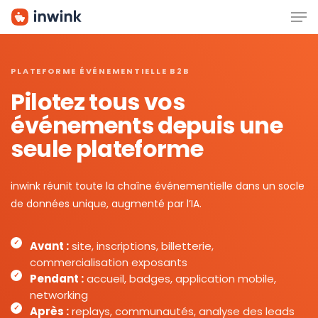
Men
Skip
to
main
content
PLATEFORME ÉVÉNEMENTIELLE B2B
Pilotez tous vos
événements depuis une
seule plateforme
inwink réunit toute la chaîne événementielle dans un socle
de données unique, augmenté par l’IA.
Avant :
site, inscriptions, billetterie,
commercialisation exposants
Pendant :
accueil, badges, application mobile,
networking
Après :
replays, communautés, analyse des leads