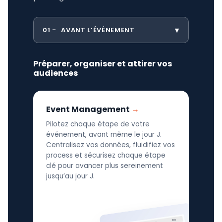
01
AVANT L’ÉVÉNEMENT
Préparer, organiser et attirer vos
audiences
Event Management
Pilotez chaque étape de votre
événement, avant même le jour J.
Centralisez vos données, fluidifiez vos
process et sécurisez chaque étape
clé pour avancer plus sereinement
jusqu’au jour J.