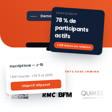
ENGAGEMENT
Demander une démo
78 % de
participants
actifs
+128 mises en relation
Inscriptions — J-15
ILS PILOTENT LEURS ÉVÉNEMENTS AVEC INWINK
1 847 inscrits · +32 % vs 2025
Objectif dépassé