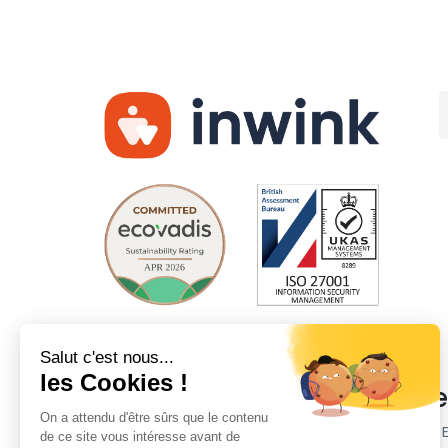
Société
Plat
Clients
inwink 