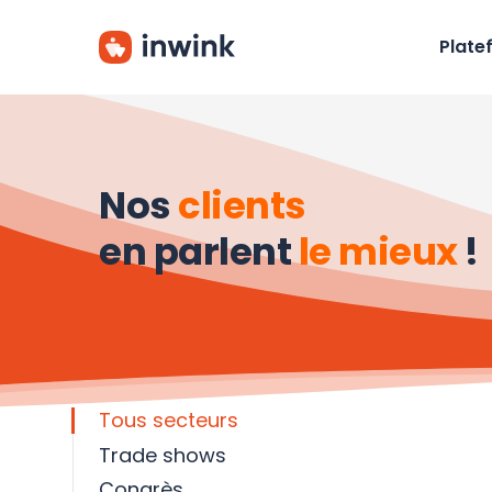
Skip
to
Plate
main
content
Nos
clients
en parlent
le mieux
!
Tous secteurs
Trade shows
Congrès