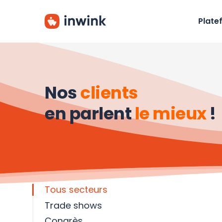
Skip
to
Plate
main
content
Nos
clients
en parlent
le mieux
!
Tous secteurs
Trade shows
Congrès