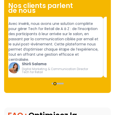
Nos clients parlent
de nous
Avec inwink, nous avons une solution complète
Avec
s
pour gérer Tech for Retail de A à Z : de l’inscription
cohé
des participants à leur arrivée sur le salon, en
Nant
passant par la communication ciblée par email et
aux 
le suivi post-événement. Cette plateforme nous
réel
permet d’optimiser chaque étape de l’expérience,
tout en offrant une gestion efficace et
centralisée.
Shirli Salama
Digital Marketing & Communication Director
Tech for Retail