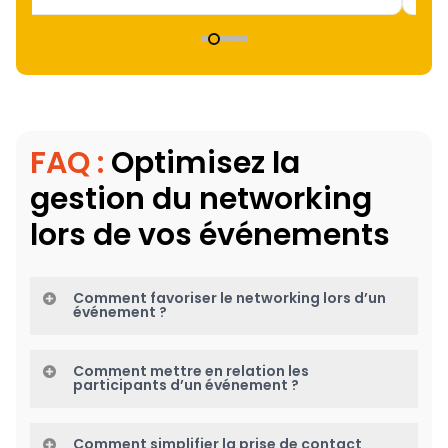
FAQ :
Optimisez la
gestion du networking
lors de vos événements
Comment favoriser le networking lors d’un
événement ?
Le networking peut être facilité grâce à une
Comment mettre en relation les
plateforme dédiée permettant aux participants de
participants d’un événement ?
découvrir des profils et d’entrer en contact
Les participants peuvent être mis en relation via
facilement. Les suggestions de contacts et les
Comment simplifier la prise de contact