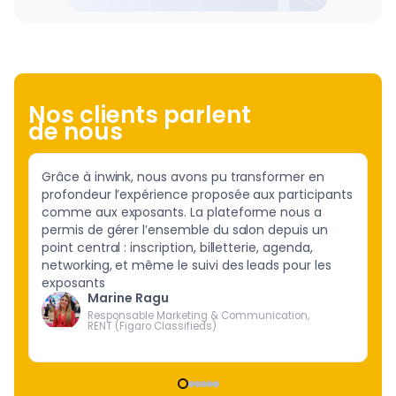
Nos clients parlent
de nous
Grâce à inwink, nous avons pu transformer en
Av
profondeur l’expérience proposée aux participants
po
comme aux exposants. La plateforme nous a
de
permis de gérer l’ensemble du salon depuis un
pa
point central : inscription, billetterie, agenda,
le
networking, et même le suivi des leads pour les
pe
exposants
to
Marine Ragu
ce
Responsable Marketing & Communication,
RENT (Figaro Classifieds)