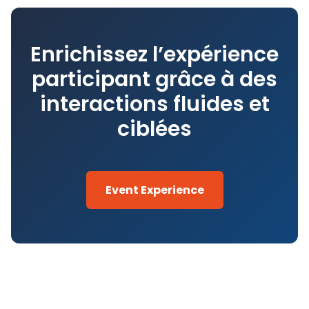
commerciales créées. Les données collectées
opportunités les plus pertinentes.
permettent d’évaluer l’efficacité de la
participation. Cela aide à justifier l’investissement.
Enrichissez l’expérience
participant grâce à des
interactions fluides et
ciblées
Event Experience