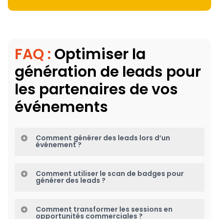
FAQ :
Optimiser la
génération de leads pour
les partenaires de vos
événements
Comment générer des leads lors d’un
événement ?
Les leads peuvent être générés via plusieurs
Comment utiliser le scan de badges pour
dispositifs comme le scan de badges, les business
générer des leads ?
meetings ou la participation à des sessions
Le scan de badges permet d’enregistrer les
sponsorisées. Les partenaires et exposants
Comment transformer les sessions en
informations des participants rencontrés sur un
peuvent collecter les informations des participants
opportunités commerciales ?