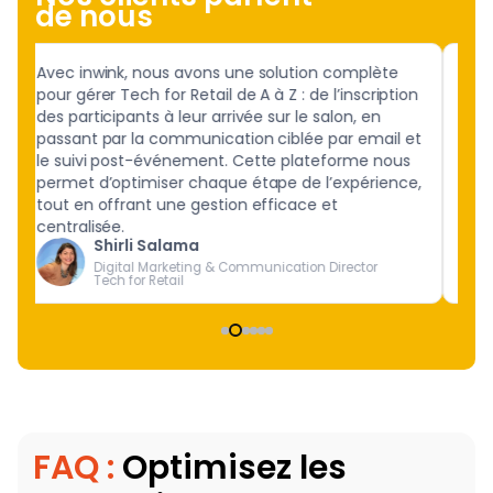
de nous
Avec inwink, nous avons une solution complète
Avec
s
pour gérer Tech for Retail de A à Z : de l’inscription
cohé
des participants à leur arrivée sur le salon, en
Nant
passant par la communication ciblée par email et
aux 
le suivi post-événement. Cette plateforme nous
réel
permet d’optimiser chaque étape de l’expérience,
tout en offrant une gestion efficace et
centralisée.
Shirli Salama
Digital Marketing & Communication Director
Tech for Retail
FAQ :
Optimisez les