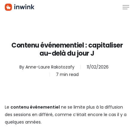
Men
Skip
to
main
content
Contenu événementiel : capitaliser
au-delà du jour J
By
Anne-Laure Rakotozafy
11/02/2026
7 min read
Le
contenu événementiel
ne se limite plus à la diffusion
des sessions en différé, comme c’était encore le cas il y a
quelques années.