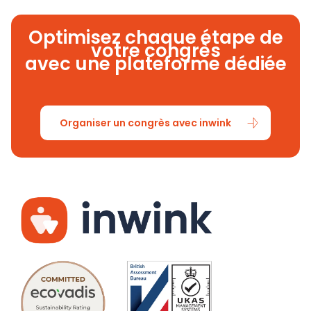
Optimisez chaque étape de
votre congrès
avec une plateforme dédiée
Organiser un congrès avec inwink