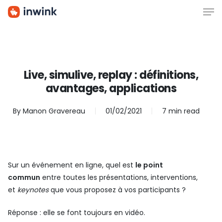
Men
Skip
to
main
content
Live, simulive, replay : définitions,
avantages, applications
By
Manon Gravereau
01/02/2021
7 min read
Sur un événement en ligne, quel est
le point
commun
entre toutes les présentations, interventions,
et
keynotes
que vous proposez à vos participants ?
Réponse : elle se font toujours en vidéo.