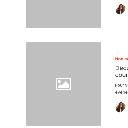
Non c
Décu
cour
Pour v
événe