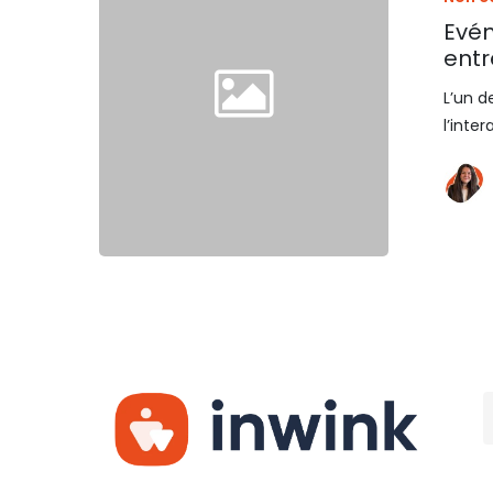
Evén
entr
L’un d
l’inte