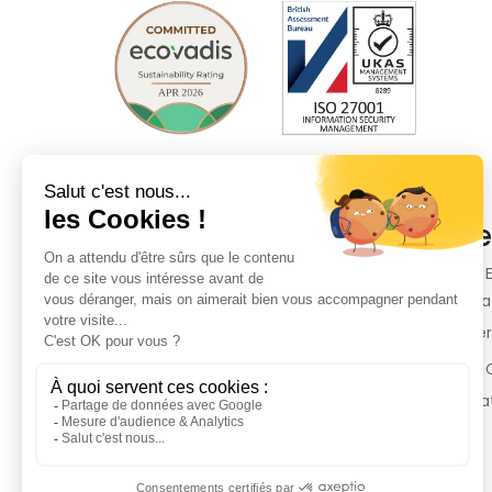
Société
Plat
Clients
inwink 
Applica
Partenaires
Billette
Tarifs
Espace Presse
inwink
Mentions légales
Intégra