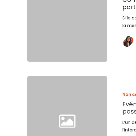
part
Si le 
la mes
Non c
Evén
poss
L’un d
l’inte