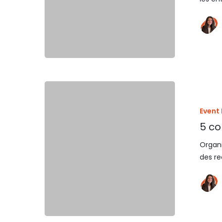
Event
5 co
Organi
des re