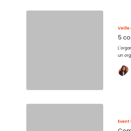
Veille
5 co
L'orga
un org
Event
Comm