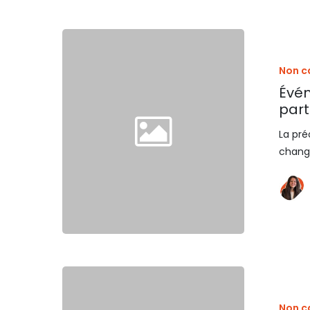
Non c
Évén
part
La pré
changé
Non c