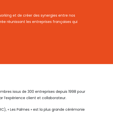
working et de créer des synergies entre nos
rée réunissant les entreprises françaises qui
embres issus de 300 entreprises depuis 1998 pour
 l’expérience client et collaborateur.
FRC), « Les Palmes » est la plus grande cérémonie