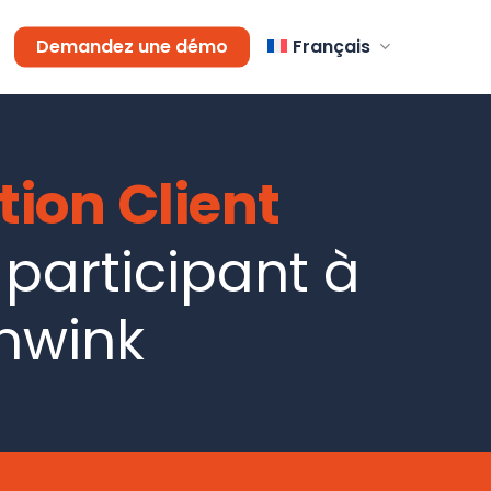
Demandez une démo
Français
tion Client
 participant à
nwink