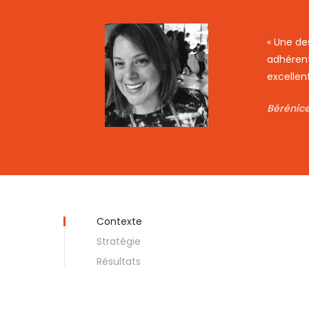
« Une de
adhérent
excellen
Bérénice
Contexte
Stratégie
Résultats