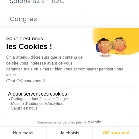
Salons B2B – B2C
Congrès
Remise de prix – Awards
Journée Portes Ouvertes (JPO)