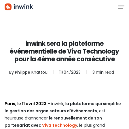
Men
Skip
to
main
content
inwink sera la plateforme
événementielle de Viva Technology
pour la 4ème année consécutive
By
Philippe Khattou
11/04/2023
3 min read
Paris, le 11 avril 2023
– inwink, l
a plateforme qui simplifie
la gestion des organisateurs d’événements
, est
heureuse d’annoncer
le renouvellement de son
partenariat avec
Viva Technology
, le plus grand