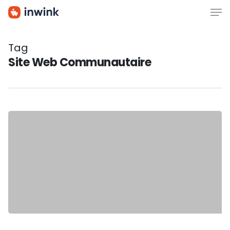
Men
Skip
to
main
content
Tag
Site Web Communautaire