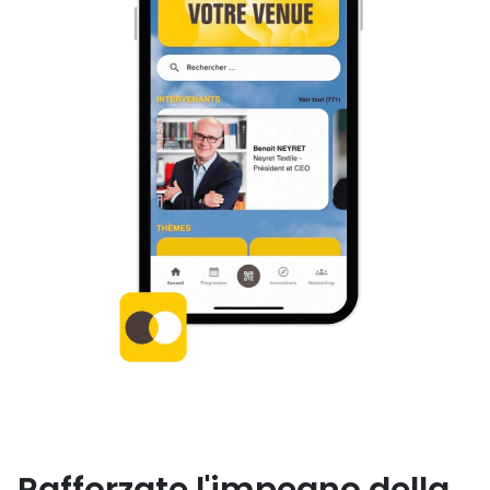
Rafforzate
l'impegno
della